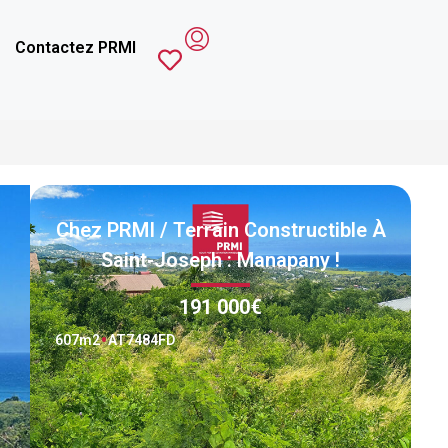
Contactez PRMI
Chez PRMI / Terrain Constructible À
Saint-Joseph : Manapany !
191 000€
607
m2
AT7484FD