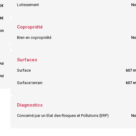
Lotissement
No
0€
4€
Copropriété
on
Bien en copropriété
No
Surfaces
ui
Surface
607 
ui
Surface terrain
607 
Diagnostics
Concerné par un Etat des Risques et Pollutions (ERP)
No