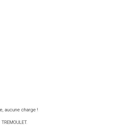
de, aucune charge !
ud TREMOULET.