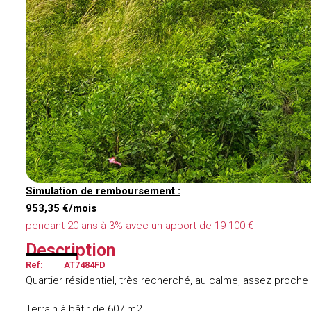
Simulation de remboursement :
953,35 €/mois
pendant 20 ans à 3% avec un apport de 19 100 €
Description
Ref:
AT7484FD
Quartier résidentiel, très recherché, au calme, assez proc
Terrain à bâtir de 607 m2