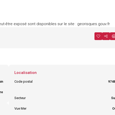
ut-être exposé sont disponibles sur le site : georisques.gouv.fr
Localisation
in
Code postal
974
re
Ville
SAINT JOSE
Secteur
S
Vue Mer
O