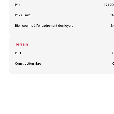
Prix
191 00
Prix au m2
31
Bien soumis à l'encadrement des loyers
N
Terrain
PLU
O
Construction libre
O