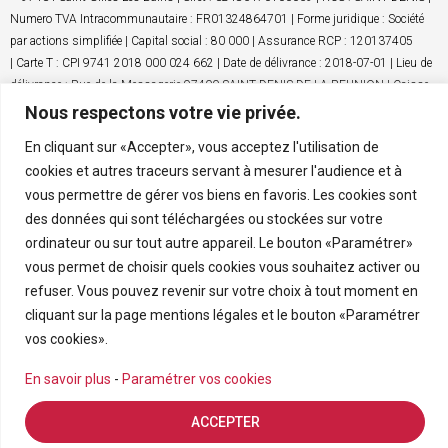
Numero TVA Intracommunautaire : FR01324864701 | Forme juridique : Société
par actions simplifiée | Capital social : 80 000 | Assurance RCP : 120137405
| Carte T : CPI 9741 2018 000 024 662 | Date de délivrance : 2018-07-01 | Lieu de
délivrance : Rue de la Messagerie 97400 SAINT DENIS DE LA REUNION | Caisse
de garantie financière : GALIAN. | N° de caisse de garantie : 45553 | Adresse
Nous respectons votre vie privée.
caisse de garantie : 89 rue de La Boëtie – 75008 PARIS | Montant de la garantie
En cliquant sur «Accepter», vous acceptez l'utilisation de
financière : 120 000 | Nom du médiateur : NC | Adresse du médiateur : NC |
cookies et autres traceurs servant à mesurer l'audience et à
Adresse du site : NC | Entreprise juridiquement et financièrement indépendante
vous permettre de gérer vos biens en favoris. Les cookies sont
des données qui sont téléchargées ou stockées sur votre
ordinateur ou sur tout autre appareil. Le bouton «Paramétrer»
vous permet de choisir quels cookies vous souhaitez activer ou
refuser. Vous pouvez revenir sur votre choix à tout moment en
cliquant sur la page mentions légales et le bouton «Paramétrer
vos cookies».
NOS AGENCES
En savoir plus
-
Paramétrer vos cookies
Nous contacter
Nos agences
ACCEPTER