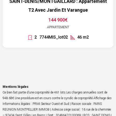
SAINT-DENIS/MONTGAILLARD : Appartement
T2 Avec Jardin Et Varangue
144 900€
APPARTEMENT
2
7744MIS_lot02
46
m2
Mentions légales
Ce bien fait partie d’une copropriété de 461 lots.Les charges annuelles sont de
948.68€.Une procédure est en cours contre le syndic de copropriété.Affichage des
informations légales : PRMI Secteur Ouest et Sud | Raison sociale : PARIS
REUNION MONTPELLIER IMMOB | Adresse siège social : 16 rue de la cheminée
– 97434 Saint Gilles Les Bains | Siret : 32486470100069 | RCS : SAINT DENIS |