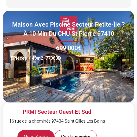
Maison Avec Piscine Secteur Petite-Île ?
À 10 Min Du CHU St Pierre 97410
699 000€
5
Pièces
140
m2
7708BD
PRMI Secteur Ouest Et Sud
16 rue de la cheminée 97434 Saint Gilles Les Bains