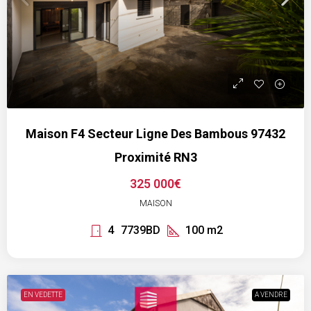
Maison F4 Secteur Ligne Des Bambous 97432
Proximité RN3
325 000€
MAISON
4
7739BD
100
m2
EN VEDETTE
A VENDRE