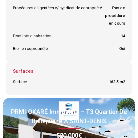
Procédures diligentées c/ syndicat de copropriété
Pas de
procédure
en cours
Dont lots d'habitation
14
Bien en copropriété
Oui
Surfaces
Surface
162.5 m2
PRMI-OKARÉ Immobilier – T3 Quartier De
Bellepierre À SAINT-DENIS
520 000€