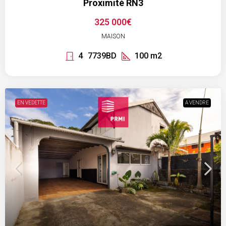
Proximité RN3
325 000€
MAISON
4
7739BD
100
m2
EN VEDETTE
A VENDRE