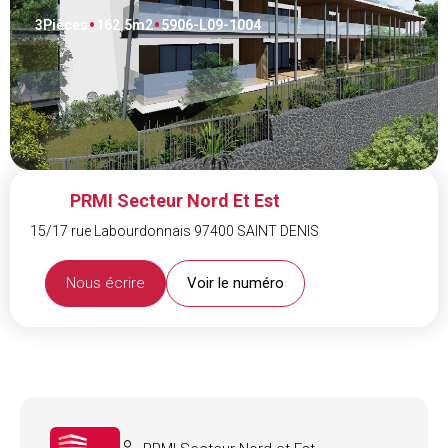
3
Pièces
162.5
m2
5906-L09-1004
PRMI Secteur Nord Et Est
15/17 rue Labourdonnais 97400 SAINT DENIS
Nous écrire
Voir le numéro