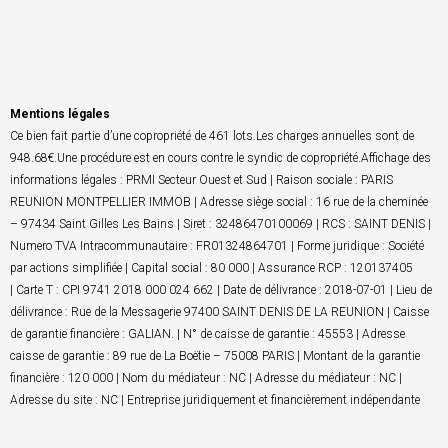
Mentions légales
Ce bien fait partie d’une copropriété de 461 lots.Les charges annuelles sont de
948.68€.Une procédure est en cours contre le syndic de copropriété.Affichage des
informations légales : PRMI Secteur Ouest et Sud | Raison sociale : PARIS
REUNION MONTPELLIER IMMOB | Adresse siège social : 16 rue de la cheminée
– 97434 Saint Gilles Les Bains | Siret : 32486470100069 | RCS : SAINT DENIS |
Numero TVA Intracommunautaire : FR01324864701 | Forme juridique : Société
par actions simplifiée | Capital social : 80 000 | Assurance RCP : 120137405
| Carte T : CPI 9741 2018 000 024 662 | Date de délivrance : 2018-07-01 | Lieu de
délivrance : Rue de la Messagerie 97400 SAINT DENIS DE LA REUNION | Caisse
de garantie financière : GALIAN. | N° de caisse de garantie : 45553 | Adresse
caisse de garantie : 89 rue de La Boëtie – 75008 PARIS | Montant de la garantie
financière : 120 000 | Nom du médiateur : NC | Adresse du médiateur : NC |
Adresse du site : NC | Entreprise juridiquement et financièrement indépendante