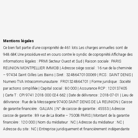
Mentions légales
Ce bien fait partie d’une copropriété de 461 lots.Les charges annuelles sont de
948.68€.Une procédure est en cours contre le syndic de copropriété.Affichage des
informations légales : PRMI Secteur Ouest et Sud | Raison sociale : PARIS
REUNION MONTPELLIER IMMOB | Adresse siège social : 16 rue de la cheminée
– 97434 Saint Gilles Les Bains | Siret : 32486470100069 | RCS : SAINT DENIS |
Numero TVA Intracommunautaire : FR01324864701 | Forme juridique : Société
par actions simplifiée | Capital social : 80 000 | Assurance RCP : 120137405
| Carte T : CPI 9741 2018 000 024 662 | Date de délivrance : 2018-07-01 | Lieu de
délivrance : Rue de la Messagerie 97400 SAINT DENIS DE LA REUNION | Caisse
de garantie financière : GALIAN. | N° de caisse de garantie : 45553 | Adresse
caisse de garantie : 89 rue de La Boëtie – 75008 PARIS | Montant de la garantie
financière : 120 000 | Nom du médiateur : NC | Adresse du médiateur : NC |
Adresse du site : NC | Entreprise juridiquement et financièrement indépendante