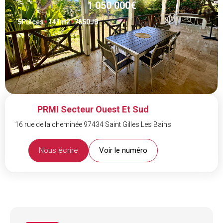
1 050 000€
5
Pièces
141
m2
7650JB
PRMI Secteur Ouest Et Sud
16 rue de la cheminée 97434 Saint Gilles Les Bains
Nous écrire
Voir le numéro