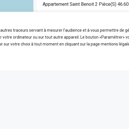
Appartement Saint Benoit 2 Pièce(s) 46.6
SAINT BENOIT
APPARTEMENT
t autres traceurs servant à mesurer l'audience et à vous permettre de gé
2
46.6
FDA7472
 votre ordinateur ou sur tout autre appareil. Le bouton «Paramétrer» v
Pièces
m2
Référence
r sur votre choix à tout moment en cliquant sur la page mentions légale
EN VEDETTE
A VE
ICES
LIENS UTILES
 ligne
Nos honoraires
PLEIN ÉCRAN
reetMap
contributors
t
Mentions Légales
s
Politique de confidentialité