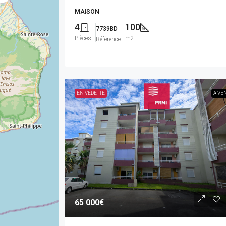
MAISON
4
100
7739BD
Pièces
m2
Référence
EN VEDETTE
A VE
65 000€