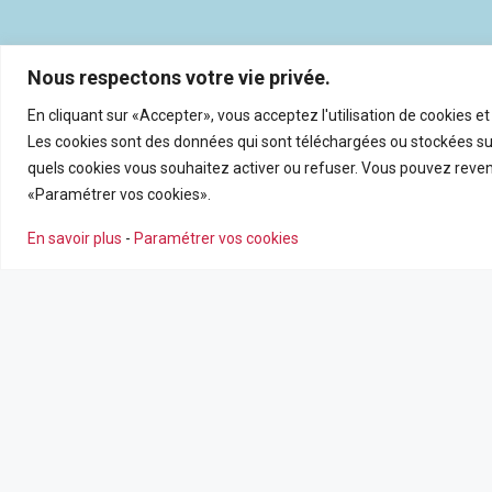
Nous respectons votre vie privée.
En cliquant sur «Accepter», vous acceptez l'utilisation de cookies e
Les cookies sont des données qui sont téléchargées ou stockées sur
quels cookies vous souhaitez activer ou refuser. Vous pouvez reveni
«Paramétrer vos cookies».
En savoir plus
-
Paramétrer vos cookies
NOS AGENCES
NOS SERV
Nous contacter
Estimation en
Leaflet
|
©
OpenSt
Nos agences
Recrutemen
Nos actualité