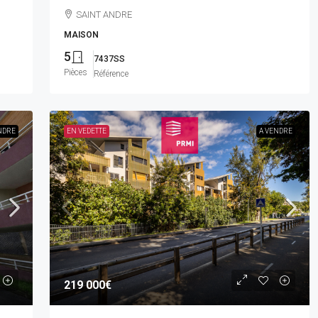
SAINT ANDRE
MAISON
5
7437SS
Pièces
Référence
NDRE
EN VEDETTE
A VENDRE
219 000€