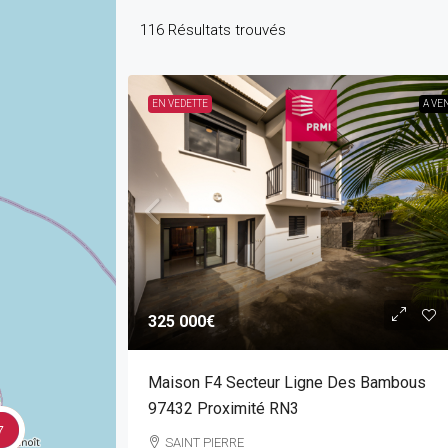
116
Résultats trouvés
EN VEDETTE
A VE
325 000€
Maison F4 Secteur Ligne Des Bambous
97432 Proximité RN3
7
SAINT PIERRE