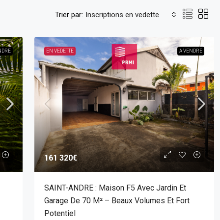
Trier par:
Inscriptions en vedette
NDRE
EN VEDETTE
A VENDRE
161 320€
SAINT-ANDRE : Maison F5 Avec Jardin Et
Garage De 70 M² – Beaux Volumes Et Fort
Potentiel