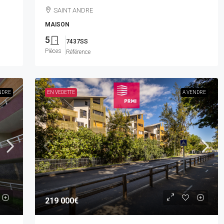
SAINT ANDRE
MAISON
5
7437SS
Pièces
Référence
NDRE
EN VEDETTE
A VENDRE
219 000€