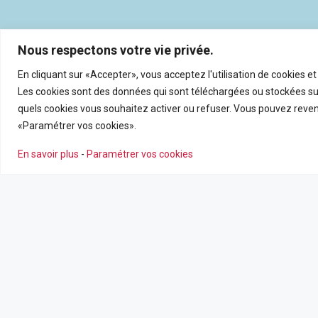
Nous respectons votre vie privée.
En cliquant sur «Accepter», vous acceptez l'utilisation de cookies e
Les cookies sont des données qui sont téléchargées ou stockées sur
quels cookies vous souhaitez activer ou refuser. Vous pouvez reveni
«Paramétrer vos cookies».
En savoir plus
-
Paramétrer vos cookies
NOS AGENCES
NOS SERV
Nous contacter
Estimation en
Leaflet
|
©
OpenSt
Nos agences
Recrutemen
Nos actualité