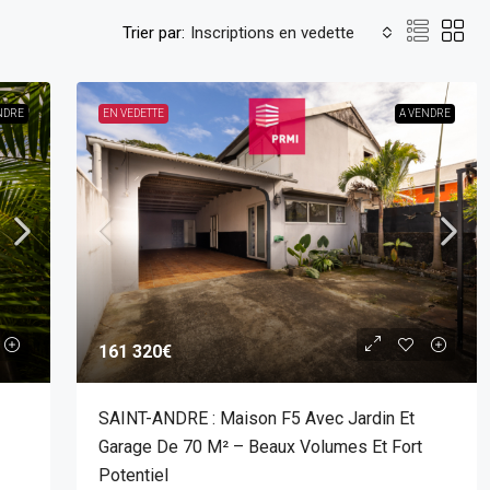
Trier par:
Inscriptions en vedette
NDRE
EN VEDETTE
A VENDRE
161 320€
SAINT-ANDRE : Maison F5 Avec Jardin Et
Garage De 70 M² – Beaux Volumes Et Fort
Potentiel