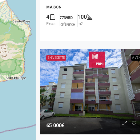
MAISON
4
100
7739BD
Pièces
m2
Référence
EN VEDETTE
A VE
65 000€