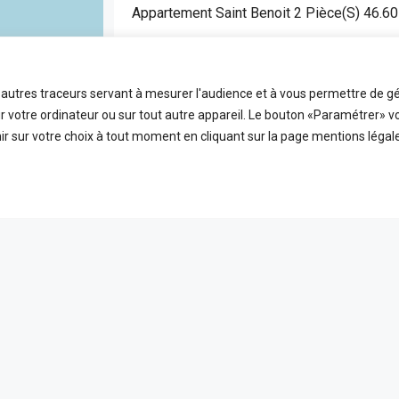
Appartement Saint Benoit 2 Pièce(s) 46.6
SAINT BENOIT
APPARTEMENT
t autres traceurs servant à mesurer l'audience et à vous permettre de gé
2
46.6
FDA7472
 votre ordinateur ou sur tout autre appareil. Le bouton «Paramétrer» v
Pièces
m2
Référence
r sur votre choix à tout moment en cliquant sur la page mentions légale
EN VEDETTE
A VE
ICES
LIENS UTILES
 ligne
Nos honoraires
PLEIN ÉCRAN
reetMap
contributors
t
Mentions Légales
s
Politique de confidentialité