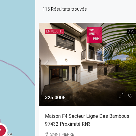
116
Résultats trouvés
EN VEDETTE
A VE
325 000€
Maison F4 Secteur Ligne Des Bambous
97432 Proximité RN3
7
SAINT PIERRE