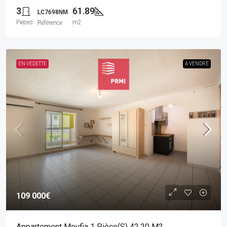
3
61.89
LC7698NM
Pièces
m2
Référence
EN VEDETTE
A VENDRE
109 000€
Appartement Moufia 1 Pièce(s) 42.20 M2