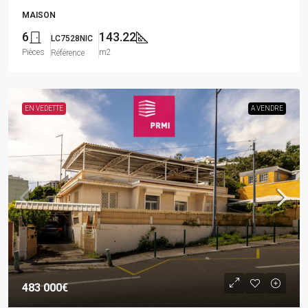
MAISON
6
143.22
LC7528NIC
Pièces
m2
Référence
EN VEDETTE
A VENDRE
483 000€