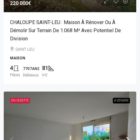
220 000€
CHALOUPE SAINT-LEU : Maison À Rénover Ou À
Démolir Sur Terrain De 1.068 M² Avec Potentiel De
Division
SAINT LEU
MAISON
4
81
7707AN2
Pièces
m2
Référence
EN VEDETTE
A VENDRE