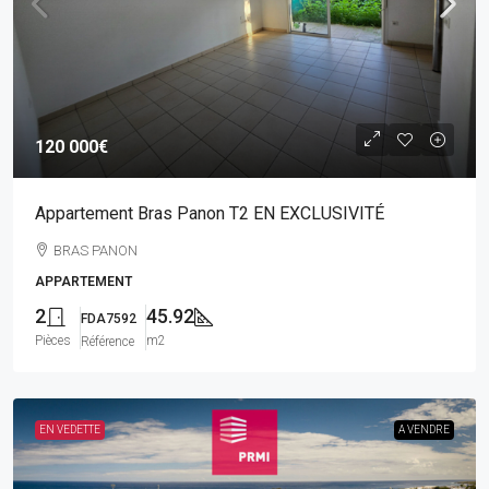
120 000€
Appartement Bras Panon T2 EN EXCLUSIVITÉ
BRAS PANON
APPARTEMENT
2
45.92
FDA7592
Pièces
m2
Référence
EN VEDETTE
A VENDRE