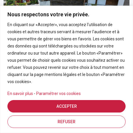
Nous respectons votre vie privée.
En cliquant sur «Accepter», vous acceptez l'utilisation de
cookies et autres traceurs servant à mesurer l'audience et à
vous permettre de gérer vos biens en favoris. Les cookies sont
des données qui sont téléchargées ou stockées sur votre
ordinateur ou sur tout autre appareil. Le bouton «Paramétrer»
vous permet de choisir quels cookies vous souhaitez activer ou
190 000€
refuser. Vous pouvez revenir sur votre choix à tout moment en
cliquant sur la page mentions légales et le bouton «Paramétrer
Appartement T3 En Rez-De-Chaussée Avec Grand
vos cookies».
Jardin Privatif Dans Résidence Calme À Bras-Panon
En savoir plus
-
Paramétrer vos cookies
BRAS PANON
ACCEPTER
APPARTEMENT
3
69.21
Estimation en ligne
FDA7569
Inscriptions
Vue de la carte
REFUSER
Pièces
m2
Référence