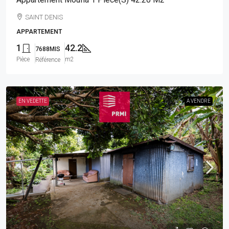
SAINT DENIS
APPARTEMENT
1
42.2
7688MIS
Pièce
m2
Référence
EN VEDETTE
A VENDRE