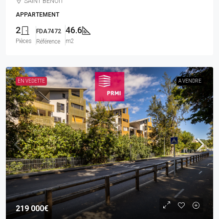
SAINT BENOIT
APPARTEMENT
2
46.6
FDA7472
Pièces
m2
Référence
EN VEDETTE
A VENDRE
219 000€