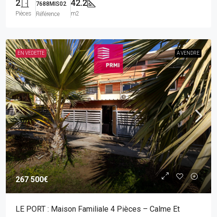
2
42.2
7688MIS02
Pièces
m2
Référence
EN VEDETTE
A VENDRE
267 500€
LE PORT : Maison Familiale 4 Pièces – Calme Et