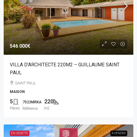
546 000€
VILLA D’ARCHITECTE 220M2 – GUILLAUME SAINT
PAUL
SAINT PAUL
MAISON
5
220
7523MRKA
Pièces
m2
Référence
EN VEDETTE
A VENDRE