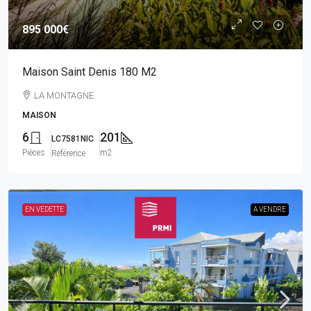
895 000€
Maison Saint Denis 180 M2
LA MONTAGNE
MAISON
6
201
LC7581NIC
Pièces
m2
Référence
EN VEDETTE
A VENDRE