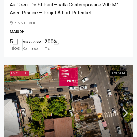
Au Coeur De St Paul – Villa Contemporaine 200 M²
Avec Piscine – Projet À Fort Potentiel
SAINT PAUL
MAISON
5
200
MR7573KA
Pièces
m2
Référence
EN VEDETTE
A VENDRE