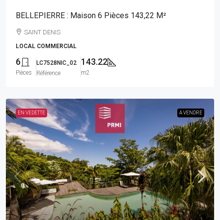
BELLEPIERRE : Maison 6 Pièces 143,22 M²
SAINT DENIS
LOCAL COMMERCIAL
6
143.22
LC7528NIC_02
Pièces
m2
Référence
EN VEDETTE
A VENDRE