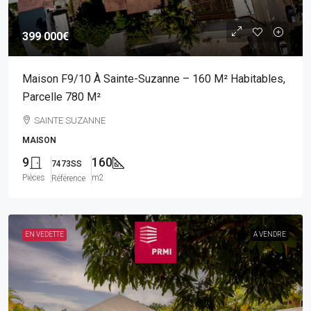
399 000€
Maison F9/10 À Sainte-Suzanne – 160 M² Habitables,
Parcelle 780 M²
SAINTE SUZANNE
MAISON
9
160
7473SS
Pièces
m2
Référence
EN VEDETTE
A VENDRE