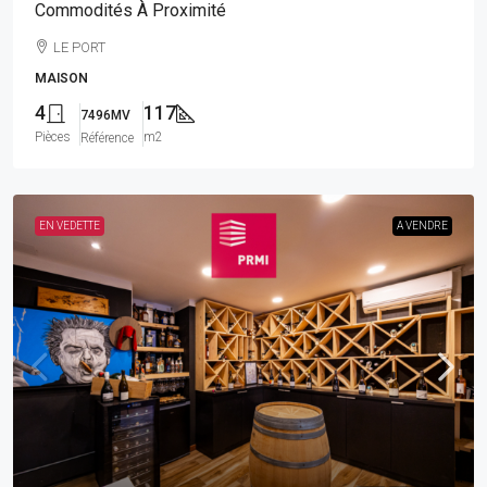
Commodités À Proximité
LE PORT
MAISON
4
117
7496MV
Pièces
m2
Référence
EN VEDETTE
A VENDRE