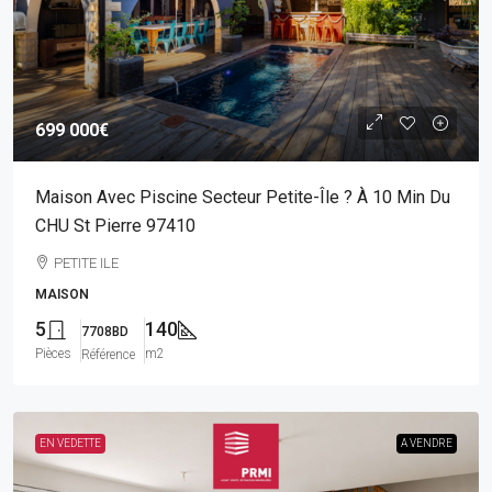
699 000€
Maison Avec Piscine Secteur Petite-Île ? À 10 Min Du
CHU St Pierre 97410
PETITE ILE
MAISON
5
140
7708BD
Pièces
m2
Référence
EN VEDETTE
A VENDRE