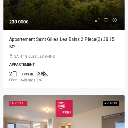
230 000€
Appartement Saint Gilles Les Bains 2 Pièce(s) 38.15
M2
SAINT GILLES LES BAINS
APPARTEMENT
2
38
7733JB
Pièces
m2
Référence
EN VEDETTE
A VENDRE