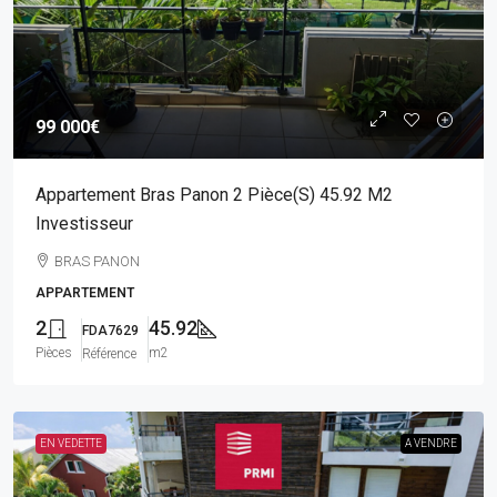
99 000€
Appartement Bras Panon 2 Pièce(s) 45.92 M2
Investisseur
BRAS PANON
APPARTEMENT
2
45.92
FDA7629
Pièces
m2
Référence
EN VEDETTE
A VENDRE