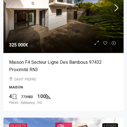
325 000€
Maison F4 Secteur Ligne Des Bambous 97432
Proximité RN3
SAINT PIERRE
MAISON
4
100
7739BD
Pièces
m2
Référence
EN VEDETTE
A VENDRE