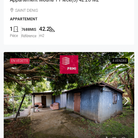
SAINT DENIS
APPARTEMENT
1
42.2
7688MIS
Pièce
m2
Référence
EN VEDETTE
A VENDRE