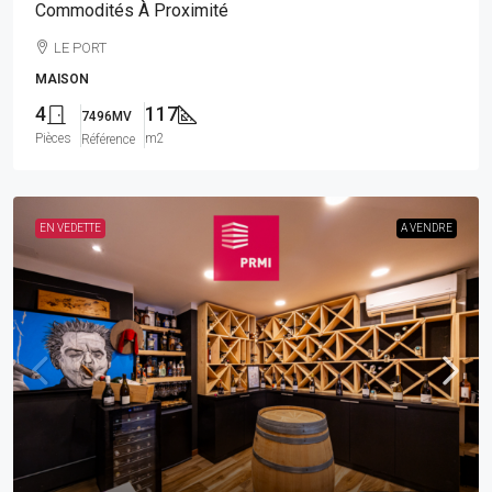
Commodités À Proximité
LE PORT
MAISON
4
117
7496MV
Pièces
m2
Référence
EN VEDETTE
A VENDRE