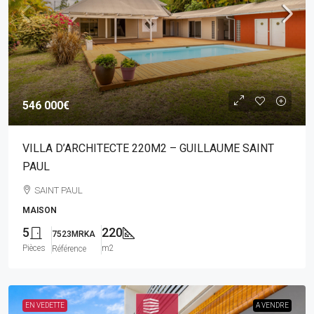
546 000€
VILLA D’ARCHITECTE 220M2 – GUILLAUME SAINT
PAUL
SAINT PAUL
MAISON
5
220
7523MRKA
Pièces
m2
Référence
EN VEDETTE
A VENDRE