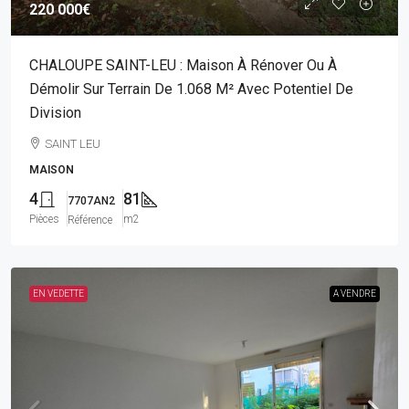
220 000€
CHALOUPE SAINT-LEU : Maison À Rénover Ou À
Démolir Sur Terrain De 1.068 M² Avec Potentiel De
Division
SAINT LEU
MAISON
4
81
7707AN2
Pièces
m2
Référence
EN VEDETTE
A VENDRE