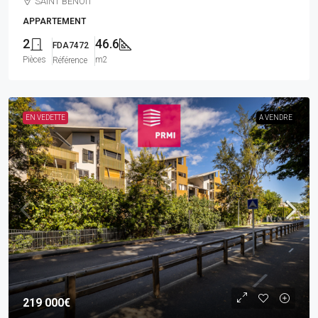
SAINT BENOIT
APPARTEMENT
2
46.6
FDA7472
Pièces
m2
Référence
EN VEDETTE
A VENDRE
219 000€