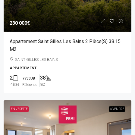
230 000€
Appartement Saint Gilles Les Bains 2 Pièce(s) 38.15
M2
SAINT GILLES LES BAINS
APPARTEMENT
2
38
7733JB
Pièces
m2
Référence
EN VEDETTE
A VENDRE