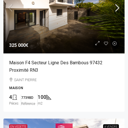
325 000€
Maison F4 Secteur Ligne Des Bambous 97432
Proximité RN3
SAINT PIERRE
MAISON
4
100
7739BD
Pièces
m2
Référence
EN VEDETTE
A VENDRE