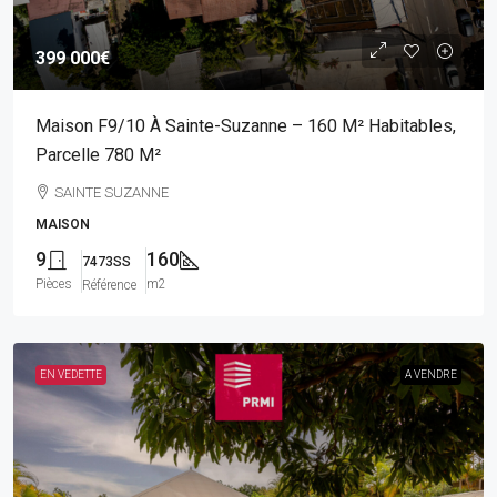
399 000€
Maison F9/10 À Sainte-Suzanne – 160 M² Habitables,
Parcelle 780 M²
SAINTE SUZANNE
MAISON
9
160
7473SS
Pièces
m2
Référence
EN VEDETTE
A VENDRE