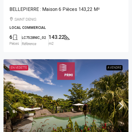
BELLEPIERRE : Maison 6 Pièces 143,22 M²
SAINT DENIS
LOCAL COMMERCIAL
6
143.22
LC7528NIC_02
Pièces
m2
Référence
EN VEDETTE
A VENDRE