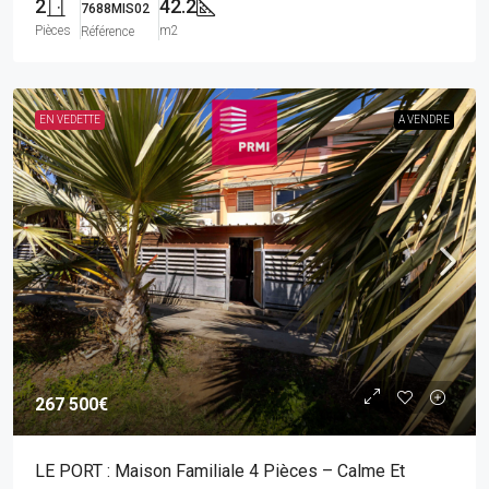
2
42.2
7688MIS02
Pièces
m2
Référence
EN VEDETTE
A VENDRE
267 500€
LE PORT : Maison Familiale 4 Pièces – Calme Et