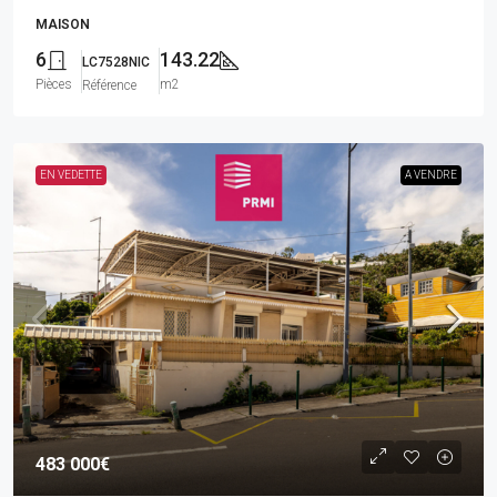
MAISON
6
143.22
LC7528NIC
Pièces
m2
Référence
EN VEDETTE
A VENDRE
483 000€