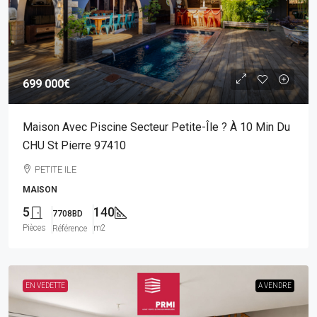
699 000€
Maison Avec Piscine Secteur Petite-Île ? À 10 Min Du
CHU St Pierre 97410
PETITE ILE
MAISON
5
140
7708BD
Pièces
m2
Référence
EN VEDETTE
A VENDRE