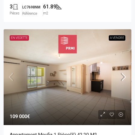
3
61.89
LC7698NM
Pièces
m2
Référence
EN VEDETTE
A VENDRE
109 000€
Appartement Moufia 1 Pièce(s) 42.20 M2