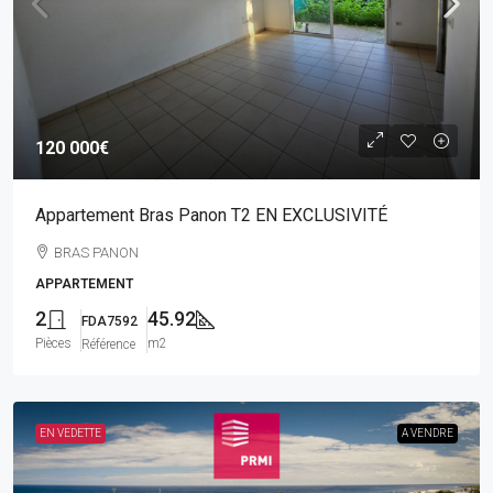
120 000€
Appartement Bras Panon T2 EN EXCLUSIVITÉ
BRAS PANON
APPARTEMENT
2
45.92
FDA7592
Pièces
m2
Référence
EN VEDETTE
A VENDRE