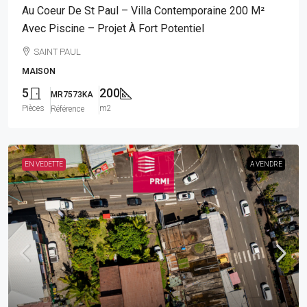
Au Coeur De St Paul – Villa Contemporaine 200 M²
Avec Piscine – Projet À Fort Potentiel
SAINT PAUL
MAISON
5
200
MR7573KA
Pièces
m2
Référence
EN VEDETTE
A VENDRE