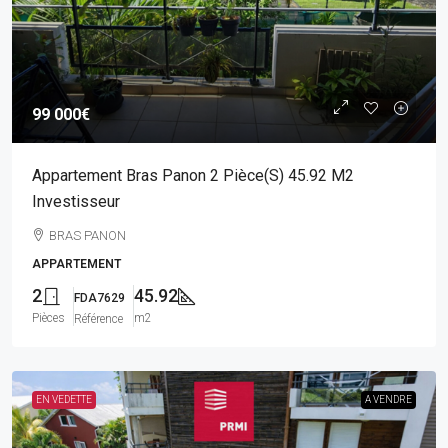
99 000€
Appartement Bras Panon 2 Pièce(s) 45.92 M2
Investisseur
BRAS PANON
APPARTEMENT
2
45.92
FDA7629
Pièces
m2
Référence
EN VEDETTE
A VENDRE