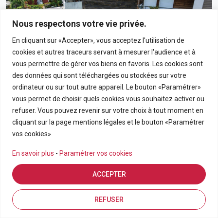
Nous respectons votre vie privée.
En cliquant sur «Accepter», vous acceptez l'utilisation de
cookies et autres traceurs servant à mesurer l'audience et à
vous permettre de gérer vos biens en favoris. Les cookies sont
des données qui sont téléchargées ou stockées sur votre
ordinateur ou sur tout autre appareil. Le bouton «Paramétrer»
vous permet de choisir quels cookies vous souhaitez activer ou
190 000€
refuser. Vous pouvez revenir sur votre choix à tout moment en
cliquant sur la page mentions légales et le bouton «Paramétrer
Appartement T3 En Rez-De-Chaussée Avec Grand
vos cookies».
Jardin Privatif Dans Résidence Calme À Bras-Panon
En savoir plus
-
Paramétrer vos cookies
BRAS PANON
ACCEPTER
APPARTEMENT
3
69.21
Estimation en ligne
FDA7569
Inscriptions
Vue de la carte
REFUSER
Pièces
m2
Référence