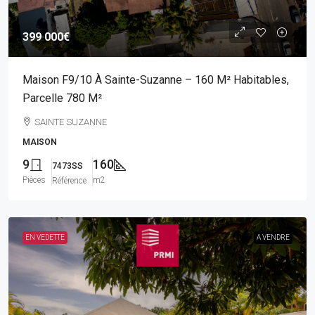
399 000€
Maison F9/10 À Sainte-Suzanne – 160 M² Habitables,
Parcelle 780 M²
SAINTE SUZANNE
MAISON
9
160
7473SS
Pièces
m2
Référence
EN VEDETTE
A VENDRE