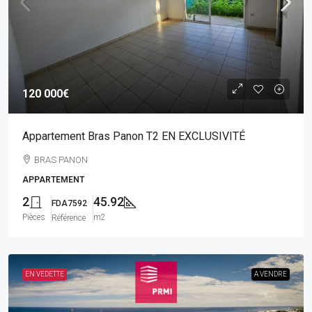
120 000€
Appartement Bras Panon T2 EN EXCLUSIVITÉ
BRAS PANON
APPARTEMENT
2
45.92
FDA7592
Pièces
m2
Référence
EN VEDETTE
A VENDRE