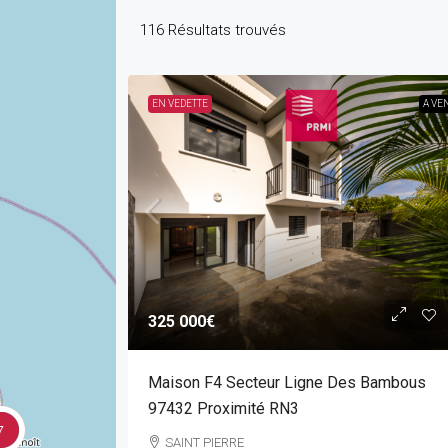
116
Résultats trouvés
EN VEDETTE
A VE
325 000€
Maison F4 Secteur Ligne Des Bambous
97432 Proximité RN3
7
SAINT PIERRE