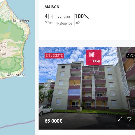
MAISON
4
100
7739BD
Pièces
m2
Référence
EN VEDETTE
A VE
65 000€