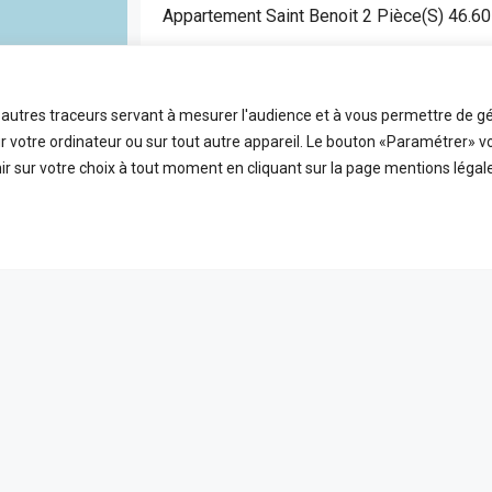
Appartement Saint Benoit 2 Pièce(s) 46.6
SAINT BENOIT
APPARTEMENT
t autres traceurs servant à mesurer l'audience et à vous permettre de gé
2
46.6
FDA7472
 votre ordinateur ou sur tout autre appareil. Le bouton «Paramétrer» v
Pièces
m2
Référence
r sur votre choix à tout moment en cliquant sur la page mentions légale
EN VEDETTE
A VE
ICES
LIENS UTILES
 ligne
Nos honoraires
PLEIN ÉCRAN
reetMap
contributors
t
Mentions Légales
s
Politique de confidentialité