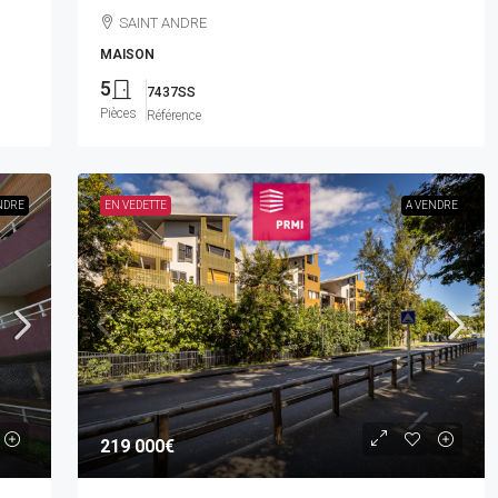
SAINT ANDRE
MAISON
5
7437SS
Pièces
Référence
NDRE
EN VEDETTE
A VENDRE
219 000€