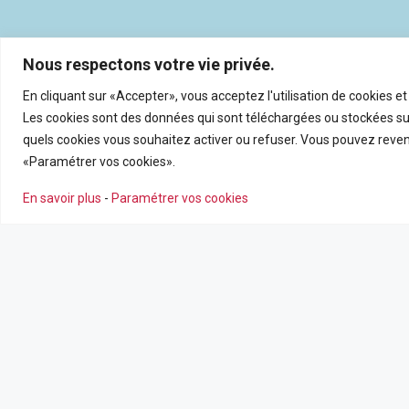
Nous respectons votre vie privée.
En cliquant sur «Accepter», vous acceptez l'utilisation de cookies e
Les cookies sont des données qui sont téléchargées ou stockées sur
quels cookies vous souhaitez activer ou refuser. Vous pouvez reveni
«Paramétrer vos cookies».
En savoir plus
-
Paramétrer vos cookies
NOS AGENCES
NOS SERV
Nous contacter
Estimation en
Leaflet
|
©
OpenSt
Nos agences
Recrutemen
Nos actualité