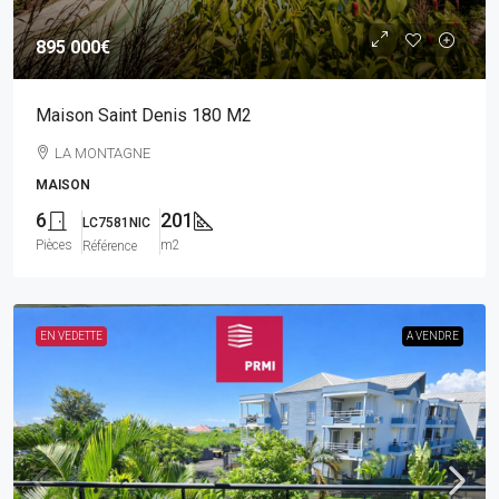
895 000€
Maison Saint Denis 180 M2
LA MONTAGNE
MAISON
6
201
LC7581NIC
Pièces
m2
Référence
EN VEDETTE
A VENDRE