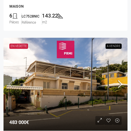
MAISON
6
143.22
LC7528NIC
Pièces
m2
Référence
EN VEDETTE
A VENDRE
483 000€