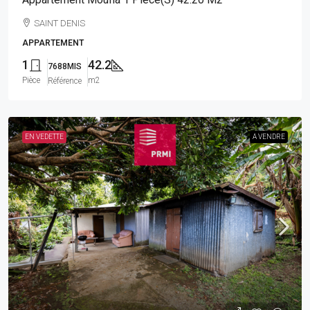
SAINT DENIS
APPARTEMENT
1
42.2
7688MIS
Pièce
m2
Référence
EN VEDETTE
A VENDRE