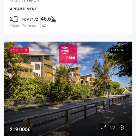
SAINT BENOIT
APPARTEMENT
2
46.6
FDA7472
Pièces
m2
Référence
EN VEDETTE
A VENDRE
219 000€