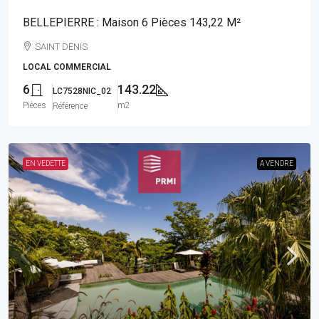
BELLEPIERRE : Maison 6 Pièces 143,22 M²
SAINT DENIS
LOCAL COMMERCIAL
6
143.22
LC7528NIC_02
Pièces
m2
Référence
EN VEDETTE
A VENDRE