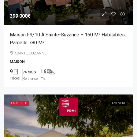
399 000€
Maison F9/10 À Sainte-Suzanne – 160 M² Habitables,
Parcelle 780 M²
SAINTE SUZANNE
MAISON
9
160
7473SS
Pièces
m2
Référence
EN VEDETTE
A VENDRE