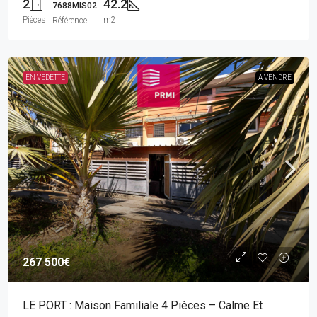
2
42.2
7688MIS02
Pièces
m2
Référence
EN VEDETTE
A VENDRE
267 500€
LE PORT : Maison Familiale 4 Pièces – Calme Et