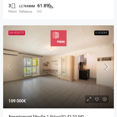
3
61.89
LC7698NM
Pièces
m2
Référence
EN VEDETTE
A VENDRE
109 000€
Appartement Moufia 1 Pièce(s) 42.20 M2