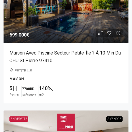
699 000€
Maison Avec Piscine Secteur Petite-Île ? À 10 Min Du
CHU St Pierre 97410
PETITE ILE
MAISON
5
140
7708BD
Pièces
m2
Référence
EN VEDETTE
A VENDRE