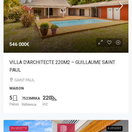
546 000€
VILLA D’ARCHITECTE 220M2 – GUILLAUME SAINT
PAUL
SAINT PAUL
MAISON
5
220
7523MRKA
Pièces
m2
Référence
EN VEDETTE
A VENDRE