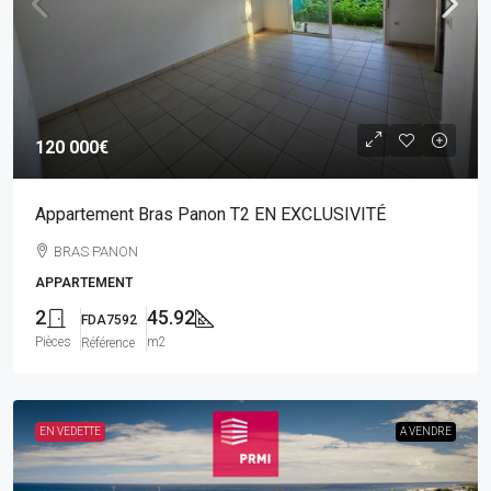
120 000€
Appartement Bras Panon T2 EN EXCLUSIVITÉ
BRAS PANON
APPARTEMENT
2
45.92
FDA7592
Pièces
m2
Référence
EN VEDETTE
A VENDRE