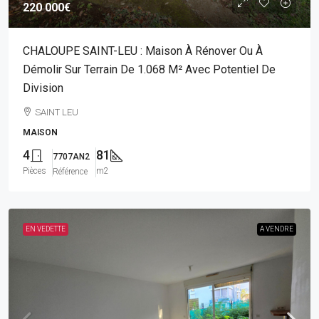
220 000€
CHALOUPE SAINT-LEU : Maison À Rénover Ou À
Démolir Sur Terrain De 1.068 M² Avec Potentiel De
Division
SAINT LEU
MAISON
4
81
7707AN2
Pièces
m2
Référence
EN VEDETTE
A VENDRE