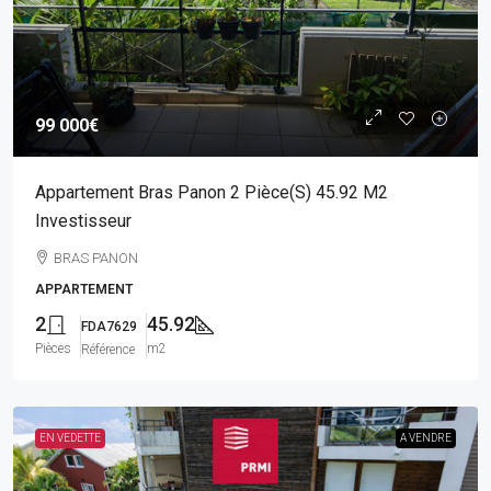
99 000€
Appartement Bras Panon 2 Pièce(s) 45.92 M2
Investisseur
BRAS PANON
APPARTEMENT
2
45.92
FDA7629
Pièces
m2
Référence
EN VEDETTE
A VENDRE