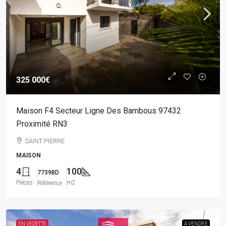
325 000€
Maison F4 Secteur Ligne Des Bambous 97432
Proximité RN3
SAINT PIERRE
MAISON
4
100
7739BD
Pièces
m2
Référence
EN VEDETTE
A VENDRE