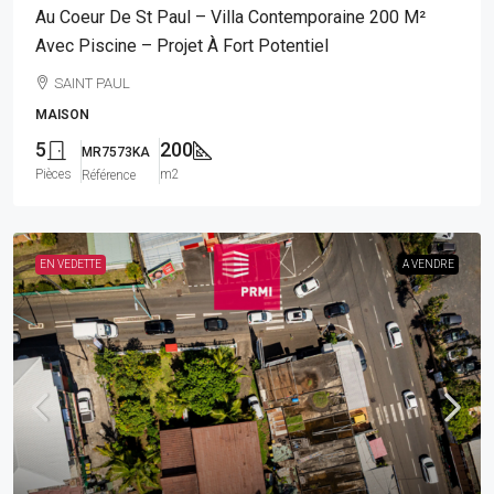
Au Coeur De St Paul – Villa Contemporaine 200 M²
Avec Piscine – Projet À Fort Potentiel
SAINT PAUL
MAISON
5
200
MR7573KA
Pièces
m2
Référence
EN VEDETTE
A VENDRE