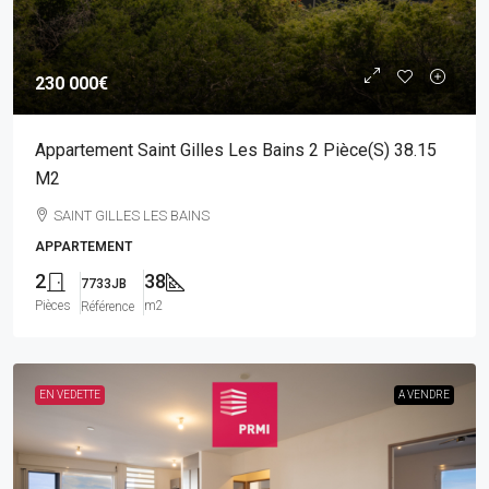
230 000€
Appartement Saint Gilles Les Bains 2 Pièce(s) 38.15
M2
SAINT GILLES LES BAINS
APPARTEMENT
2
38
7733JB
Pièces
m2
Référence
EN VEDETTE
A VENDRE