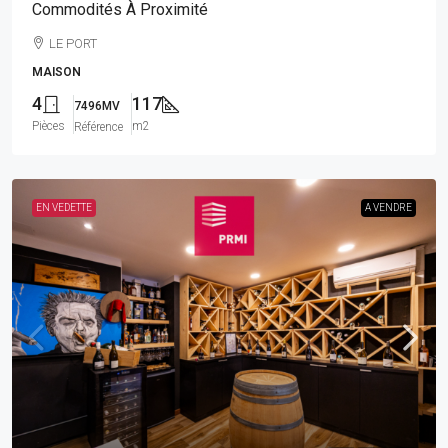
Commodités À Proximité
LE PORT
MAISON
4
117
7496MV
Pièces
m2
Référence
EN VEDETTE
A VENDRE