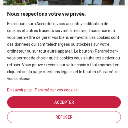
Nous respectons votre vie privée.
En cliquant sur «Accepter», vous acceptez l'utilisation de
cookies et autres traceurs servant à mesurer l'audience et à
vous permettre de gérer vos biens en favoris. Les cookies sont
des données qui sont téléchargées ou stockées sur votre
ordinateur ou sur tout autre appareil. Le bouton «Paramétrer»
vous permet de choisir quels cookies vous souhaitez activer ou
190 000€
refuser. Vous pouvez revenir sur votre choix à tout moment en
cliquant sur la page mentions légales et le bouton «Paramétrer
Appartement T3 En Rez-De-Chaussée Avec Grand
vos cookies».
Jardin Privatif Dans Résidence Calme À Bras-Panon
En savoir plus
-
Paramétrer vos cookies
BRAS PANON
ACCEPTER
APPARTEMENT
3
69.21
Estimation en ligne
FDA7569
Inscriptions
Vue de la carte
REFUSER
Pièces
m2
Référence